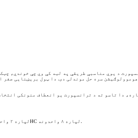
پورت د یوې مناسبې طریقې په لټه کې وي چې خوندي، چټک 
اره، دا تاسو ته د ترانسپورت یو انعطاف منونکی انتخاب
د ۱*۲۰GP لپاره ۲ واحدونه؛ د ۱*۴۰HC لپاره ۸ واحدونه.