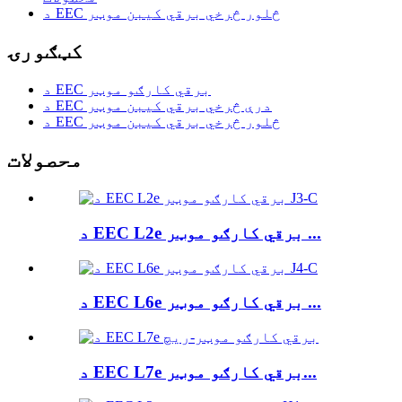
د EEC څلور څرخي برقي کیبن موټر
کټګورۍ
د EEC برقي کارګو موټر
د EEC درې څرخي برقي کیبن موټر
د EEC څلور څرخي برقي کیبن موټر
محصولات
د EEC L2e برقي کارګو موټر ...
د EEC L6e برقي کارګو موټر ...
د EEC L7e برقي کارګو موټر...