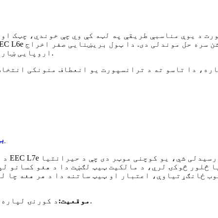
اروپایی ښارونو په لارو کې د ګرځیدو پرمهال سرونه وګرځي.
اره، دا تاسو ته د ترانسپورت یو انعطاف منونکی انتخاب
د 
د یون 
ا څلور څوکۍ لري، د مالکیت ټیټ لګښت دا د هغو کسانو لپ
وب ځانګړتیاوې، اعتبار او ټیټ ساتنه دا د هر هغه چا ل
موقعیت:
د کورنۍ لپاره 
.