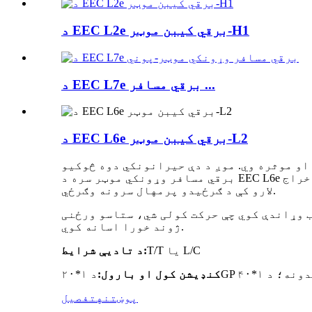
د EEC L2e برقي کیبن موټر-H1
د EEC L7e برقي مسافر ...
د EEC L6e برقي کیبن موټر-L2
او موثره وي. موږ د دې حیرانونکي دوه څوکیو
برقي مسافر وړونکي موټر سره د EEC L6e هوموولوګیشن سره حل موندلی دی. دا ټول بریښنایی صفر اخراج EEC برقي موټر به یقینا د اروپا د ښارونو په
لارو کې د ګرځیدو پرمهال سرونه وګرځي.
 وړاندې کوي چې حرکت کولی شي، ستاسو ورځنی
ژوند خورا اسانه کوي.
T/T یا L/C
د تادیې شرایط:
کنډیشن کول
او
بارول:
پوښتنه
تفصیل