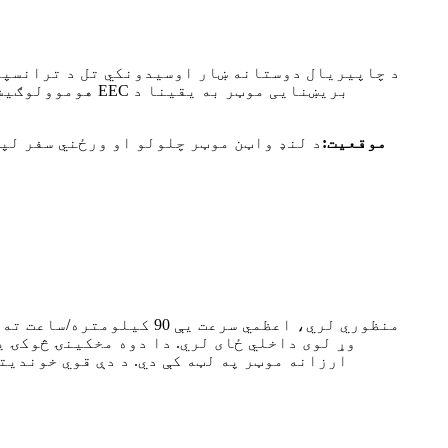
موقعیت:
د لنډ واټن موټر چلولو او ورځني سفر لپ
وړ لوی داخلي ځای لري. دا دوه مخکینۍ څوکۍ ی
ارزانه موټر په لټه کې دي. د دې قوي خوندیت