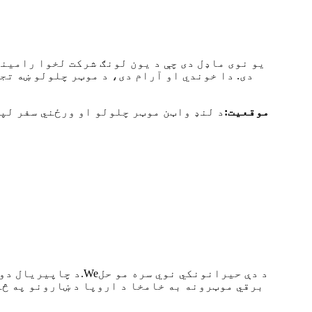
دی. دا خوندي او آرام دی، د موټر چلولو ښه تج
موقعیت:
د لنډ واټن موټر چلولو او ورځني سفر لپ
د دې حیرانونکي نوي سره مو حل
We
د چاپیریال دوستانه ښار اوسیدونکي تل د ترانسپورت د داسې مناسبې طریقې په لټه کې وي چې خوندي، چټک او موثر وي.