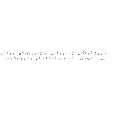
د یون لونګ پنځه دروازې او څلور څوکۍ لرونکی 
ټیټ لګښت یې دا د هغو کسانو لپاره یو مشهور ا