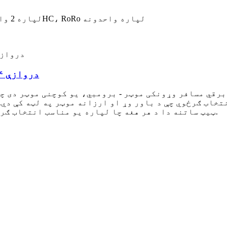
د ۱*۴۰HC، RoRo لپاره واحدونه
د 20GP لپاره 2 واحدونه،
۵ دروازې ۴ څوکۍ برقي مسافر وړونکی موټر-برمبي
برقي مسافر وړونکی موټر - برومبي، یو کوچنی موټر دی چې
نتخاب ګرځوي چې د باور وړ او ارزانه موټر په لټه کې دي
ټیټ ساتنه دا د هر هغه چا لپاره یو مناسب انتخاب ګرځوي چې د ارزانه او باوري موټر په لټه کې دي.