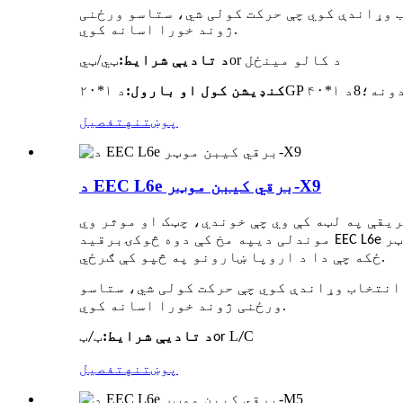
 وړاندې کوي چې حرکت کولی شي، ستاسو ورځنی
ژوند خورا اسانه کوي.
د کالو مینځل
or
د تادیې شرایط:
ټي/ټي
8
کنډیشن کول
او
بارول:
پوښتنه
تفصیل
د EEC L6e برقي کیبن موټر-X9
موندلی دی
برقي
ټر
په مخ کې دوه څوکۍ
ځکه چې دا د اروپا ښارونو په څپو کې ګرځي.
انتخاب وړاندې کوي چې حرکت کولی شي، ستاسو
ورځنی ژوند خورا اسانه کوي.
C
L
د تادیې شرایط:
ټ
ټ
/
or
/
پوښتنه
تفصیل