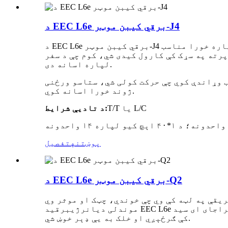
د EEC L6e برقي کیبن موټر-J4
د EEC L6e برقي کیبن موټر-J4 یو نوی ماډل دی چې د یون لونګ شرکت لخوا رامینځته شوی او تولید شوی. دا د لویانو لپاره د سفر کولو لپاره خورا مناسب
پرته په سړک کې کارول کیدی شي، کوم چې د سفر
لپاره اسانه دی.
 وړاندې کوي چې حرکت کولی شي، ستاسو ورځنی
ژوند خورا اسانه کوي.
T/T یا L/C
د تادیې شرایط:
پوښتنه
تفصیل
د EEC L6e برقي کیبن موټر-Q2
راج
ای ای سي
د L6e برقي موټرونه به خامخا د اروپا د ښارونو په څنډو
موندلی دی
انرژي
برقي
کې ګرځېږي او خلک به یې ډېر خوښ شي.