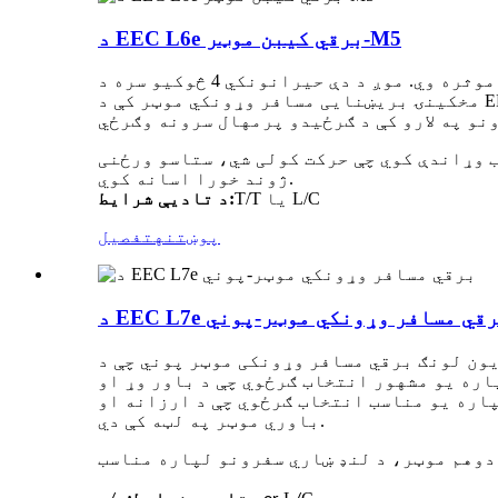
د EEC L6e برقي کیبن موټر-M5
د چاپیریال دوستانه ښار اوسیدونکي تل د ترانسپورت د یوې مناسبې طریقې په لټه کې وي چې خوندي، چټک او موثره وي. موږ د دې حیرانونکي 4 څوکیو سره د
مخکینۍ بریښنایی مسافر وړونکي موټر کې د EEC L6e هوموولوګیشن سره حل موندلی دی. دا ټول بریښنایی صفر اخراج EEC بریښنایی موټر به یقینا د
 وړاندې کوي چې حرکت کولی شي، ستاسو ورځنی
ژوند خورا اسانه کوي.
T/T یا L/C
د تادیې شرایط:
پوښتنه
تفصیل
EEC L7e برقي مسافر وړونکي موټر-پوني
لونګ برقي مسافر وړونکی موټر پوني چې د EEC L7e منظوري لري، اعظمي سرعت یې 90 کیلومتره/ساعت ته رسیدلی شي، یو کوچنی موټر دی چې د حیرانتیا
اره یو مشهور انتخاب ګرځوي چې د باور وړ او
پاره یو مناسب انتخاب ګرځوي چې د ارزانه او
باوري موټر په لټه کې دي.
دوهم موټر، د لنډ ښاري سفرونو لپاره مناسب