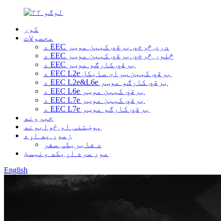
کور
محصولات
د EEC درې څرخي برقي کیبن موټر
د EEC څلور څرخي برقي کیبن موټر
د EEC برقي کارګو موټر
د EEC L2e برقي کیبن ټرای سایکل
د EEC L2e&L6e برقي کارګو موټر
د EEC L6e برقي کیبن موټر
د EEC L7e برقي کیبن موټر
د EEC L7e برقي کارګو موټر
خبرونه
پوښتنې او ځوابونه
زموږ په اړه
د فابریکې سفر
موږ سره اړیکه ونیسئ
English