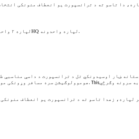
اره، دا تاسو ته د ترانسپورت یو انعطاف منونکی انتخاب
د ۱*۴۰HQ لپاره واحدونه.
د ۱*۲۰GP لپاره ۲ واحدونه؛
به سرونه وګرځي
h
.
is
T
د EEC L6e هوموولوګیشن سره مسافر وړونکی مو
ر لپاره
دا تاسو ته د ترانسپورت یو انعطاف منونکی 
، زه