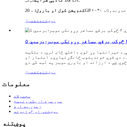
C
L
د تادیې شرایط:
ټ
ټ
/
or
/
کنډیشن کول
او
بارول:
۵
پوښتنه
تفصیل
 د حیرانتیا وړ لوی داخلي ځای لري. د ملکیت
. د دې قوي خوندیتوب ځانګړتیاوې، اعتبار او
پوښتنه
تفصیل
معلومات
محصولات
موږ سره اړیکه ونیسئ
زموږ په اړه
پوښتنې او ځوابونه
پوښتنه