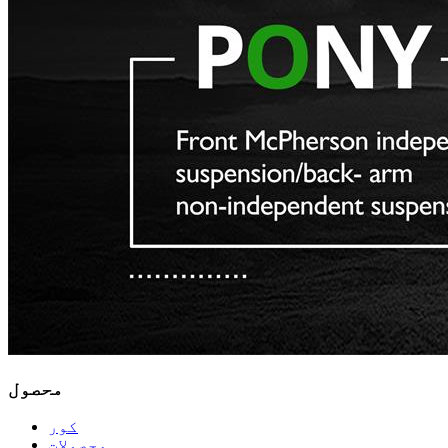
محصول
کور
محصولات