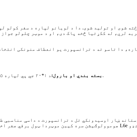
ربه لري، له ککړتیا څخه پاک دی، او د موټر چلولو جواز 
اره، دا تاسو ته د ترانسپورت یو انعطاف منونکی انتخاب
د ۱*۲۰ جي پي لپاره ۵ واحدونه؛ د ۱*۴۰ اېچ کيو لپاره ۱۴ واحدونه.
بسته بندي او بارول:
د EEC L6e هوموولوګیشن سره کیبن موټر
دا ټول برقي صفر اخ