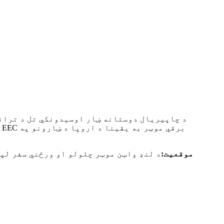
د چاپیریال دوستانه ښار اوسیدونکي تل د ترانس
موقعیت:
د لنډ واټن موټر چلولو او ورځني سفر لپ